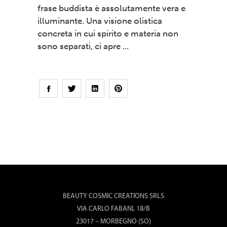
frase buddista è assolutamente vera e
illuminante. Una visione olistica
concreta in cui spirito e materia non
sono separati, ci apre
BEAUTY COSMIC CREATIONS SRLS
VIA CARLO FABANI, 18/B
23017 – MORBEGNO (SO)