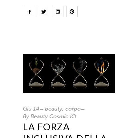
Giu
14
beauty
,
corpo
By
Beauty Cosmic Kit
LA FORZA