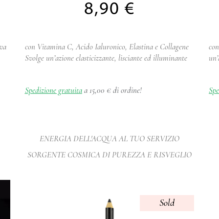
8,90
€
Uva
con Vitamina C, Acido Ialuronico, Elastina e Collagene
con
Svolge un’azione elasticizzante, lisciante ed illuminante
un’
Spedizione gratuita
a 15,00 € di ordine!
Spe
ENERGIA DELL'ACQUA AL TUO SERVIZIO
SORGENTE COSMICA DI PUREZZA E RISVEGLIO
Sold