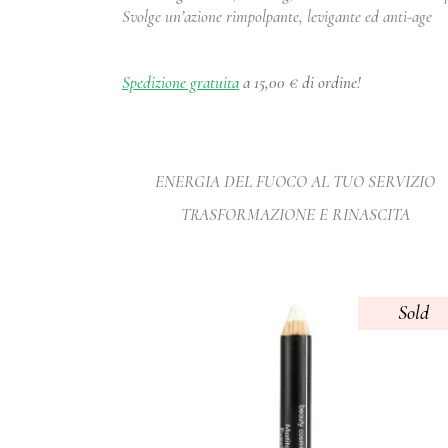
Svolge un’azione rimpolpante, levigante ed anti-age
Spedizione gratuita
a 15,00 € di ordine!
ENERGIA DEL FUOCO AL TUO SERVIZIO
TRASFORMAZIONE E RINASCITA
Sold