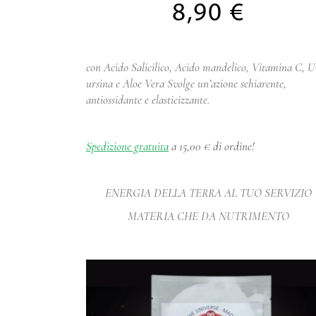
8,90
€
con Acido Salicilico, Acido mandelico, Vitamina C, 
ursina e Aloe Vera Svolge un’azione schiarente,
antiossidante e elasticizzante.
Spedizione gratuita
a 15,00 € di ordine!
ENERGIA DELLA TERRA AL TUO SERVIZIO
MATERIA CHE DA NUTRIMENTO