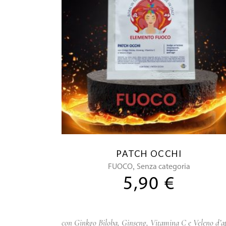
PATCH OCCHI
,
FUOCO
Senza categoria
5,90
€
con Ginkgo Biloba, Ginseng, Vitamina C e Veleno d’a